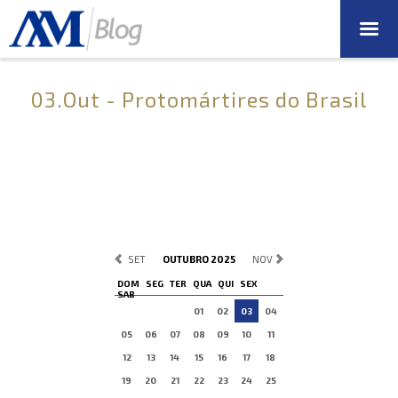
03.Out - Protomártires do Brasil
SET
OUTUBRO 2025
NOV
DOM
SEG
TER
QUA
QUI
SEX
SAB
01
02
03
04
05
06
07
08
09
10
11
12
13
14
15
16
17
18
19
20
21
22
23
24
25