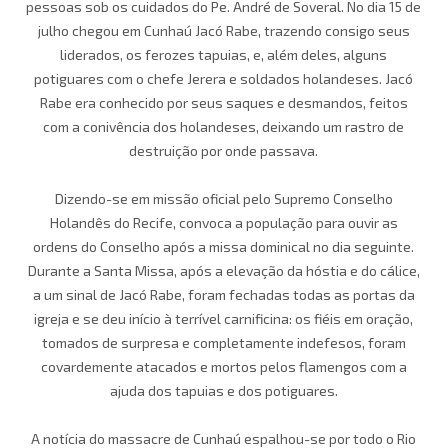
pessoas sob os cuidados do Pe. André de Soveral. No dia 15 de
julho chegou em Cunhaú Jacó Rabe, trazendo consigo seus
liderados, os ferozes tapuias, e, além deles, alguns
potiguares com o chefe Jerera e soldados holandeses. Jacó
Rabe era conhecido por seus saques e desmandos, feitos
com a conivência dos holandeses, deixando um rastro de
destruição por onde passava.
Dizendo-se em missão oficial pelo Supremo Conselho
Holandês do Recife, convoca a população para ouvir as
ordens do Conselho após a missa dominical no dia seguinte.
Durante a Santa Missa, após a elevação da hóstia e do cálice,
a um sinal de Jacó Rabe, foram fechadas todas as portas da
igreja e se deu início à terrível carnificina: os fiéis em oração,
tomados de surpresa e completamente indefesos, foram
covardemente atacados e mortos pelos flamengos com a
ajuda dos tapuias e dos potiguares.
A notícia do massacre de Cunhaú espalhou-se por todo o Rio