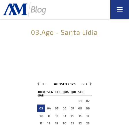
03.Ago - Santa Lídia
JUL
AGOSTO 2025
SET
DOM
SEG
TER
QUA
QUI
SEX
SAB
01
02
03
04
05
06
07
08
09
10
11
12
13
14
15
16
17
18
19
20
21
22
23