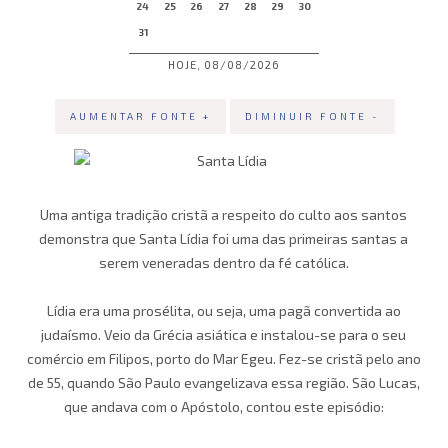
24
25
26
27
28
29
30
31
HOJE, 08/08/2026
AUMENTAR FONTE +
DIMINUIR FONTE -
Uma antiga tradição cristã a respeito do culto aos santos
demonstra que Santa Lídia foi uma das primeiras santas a
serem veneradas dentro da fé católica.
Lídia era uma prosélita, ou seja, uma pagã convertida ao
judaísmo. Veio da Grécia asiática e instalou-se para o seu
comércio em Filipos, porto do Mar Egeu. Fez-se cristã pelo ano
de 55, quando São Paulo evangelizava essa região. São Lucas,
que andava com o Apóstolo, contou este episódio: