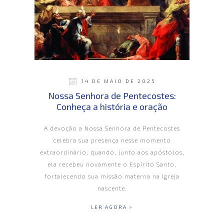
14 DE MAIO DE 2025
Nossa Senhora de Pentecostes:
Conheça a história e oração
A devoção a Nossa Senhora de Pentecostes
celebra sua presença nesse momento
extraordinário, quando, junto aos apóstolos,
ela recebeu novamente o Espírito Santo,
fortalecendo sua missão materna na Igreja
nascente.
LER AGORA >